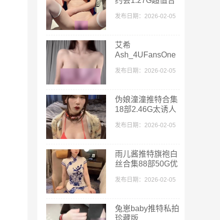
约会1.27G超值合
集
发布日期：2026-02-05
艾希
Ash_4UFansOne
合集122部11G优
发布日期：2026-02-05
质
伪娘潼潼推特合集
18部2.46G太诱人
发布日期：2026-02-05
雨儿酱推特旗袍白
丝合集88部50G优
质丰腴
发布日期：2026-02-05
兔崽baby推特私拍
珍藏版