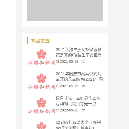
热点文章
2021年独生子女补贴新政
策是真的吗(独生子女证有
有效期吗)
2021-08-13
2021年国庆节阅兵仪式几
点开始几点结束(2021年国
庆节还有阅兵吗)
2021-09-16
鼠目寸光一点红是什么生
肖动物（鼠目寸光一点
红）指什么生肖，紧密
2022-09-16
k0到k9的玩法大全（强制
gc的玩法和注意事项）