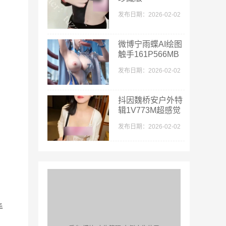
40v+56p447m粉
发布日期：2026-02-02
嫩天花板
微博宁雨蝶AI绘图
触手161P566MB
汁液四溅
发布日期：2026-02-02
抖因魏桥安户外特
辑1V773M超感觉
发布日期：2026-02-02
手