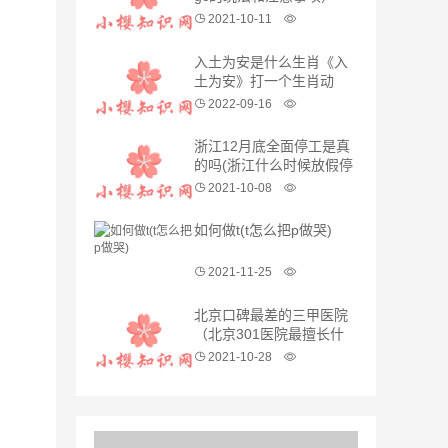
2021-10-11
入土为安是什么生肖《入
土为安》打一个生肖动
物，词语解释
2022-09-16
浙江12月底全面停工是真
的吗(浙江什么时候放假停
工)
2021-10-08
如何做t(t怎么把p做哭)
2021-11-25
北京口碑最差的三甲医院
（北京301医院最擅长什
么）
2021-10-28