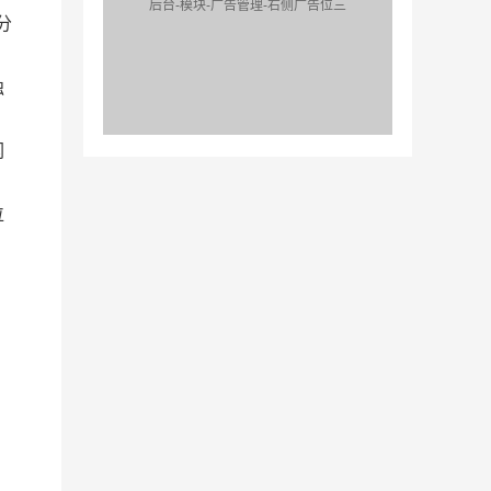
后台-模块-广告管理-右侧广告位三
分
独
闪
位