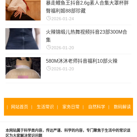
暴走鲤鱼王抖音2.6g素人合集大罩杯胖
臀福利姬88部珍藏
2026-01-24
火辣锦缎儿热舞视频抖音23部300M合
集
2026-01-20
580M沐沐老师抖音福利10部火辣
2026-01-20
|
网站首页
|
生活常识
|
家务日常
|
自然科学
|
数码解读
|
本网站属于科学类内容，传达严谨、科学的内容，专门聚焦于生活中的常识误
区为大家解决常识问题