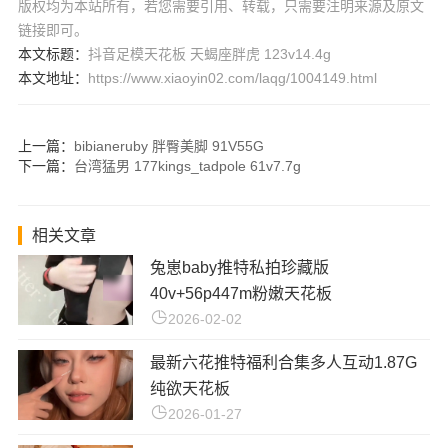
版权均为本站所有，若您需要引用、转载，只需要注明来源及原文
链接即可。
本文标题：
抖音足模天花板 天蝎座胖虎 123v14.4g
本文地址：
https://www.xiaoyin02.com/laqg/1004149.html
上一篇：
bibianeruby 胖臀美脚 91V55G
下一篇：
台湾猛男 177kings_tadpole 61v7.7g
相关文章
兔崽baby推特私拍珍藏版
40v+56p447m粉嫩天花板
2026-02-02
最新六花推特福利合集多人互动1.87G
纯欲天花板
2026-01-27