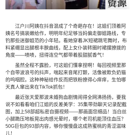
江户川阿姨在抖音混成了个奇葩存在！这姐们顶着阿
姨名号搞装嫩给作，明明年纪足够当妈偏走御姐路线，专
钓那些迷御姐范的小年轻。看她穿着JK短裙跳宅舞时，布
料紧绷显出腿根丰腴曲线，配上女仆装转圈时裙摆撩拨的
角度——啧啧，扭得连空气都带着股甜腻香气！
虽然全程不露脸，可这姐们懂拿捏啊！每回视频里那
个自带波浪号的抖声，喘起来音尾打颤，活像被欺负奶猫
的呜咽腔。这种神秘给作反而把铁粉撩得心痒痒，生怕哪
天真人窜出来在TikTok抓包！
最近张天爱那波未婚狗血剧情闹得全网沸扬扬，要我
说不如看看咱们江姐的反差美学：35集带劲聊天记录配截
图，加上58部超私密自摄视频——那画面您细品！当白丝
小腿跪压地板晃出肉感光晕时，哪个老司机能顶住血压？
50G巨包的93部内容，够你慢慢盘这成熟蜜桃的青涩滋味
儿！