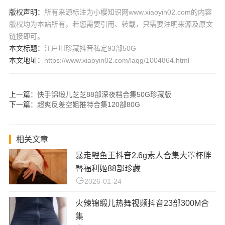
版权声明：
所有来源标注为小樱知识网www.xiaoyin02.com的内容
版权均为本站所有，若您需要引用、转载，只需要注明来源及原文
链接即可。
本文标题：
江户川珍藏抖音私定93部50G
本文地址：
https://www.xiaoyin02.com/laqg/1004864.html
上一篇：
快手锦缎儿芝芝88部深夜档合集50G珍藏版
下一篇：
超爽反差空姐推特合集120部80G
相关文章
暴走鲤鱼王抖音2.6g素人合集大罩杯胖
臀福利姬88部珍藏
2026-01-24
火辣锦缎儿热舞视频抖音23部300M合
集