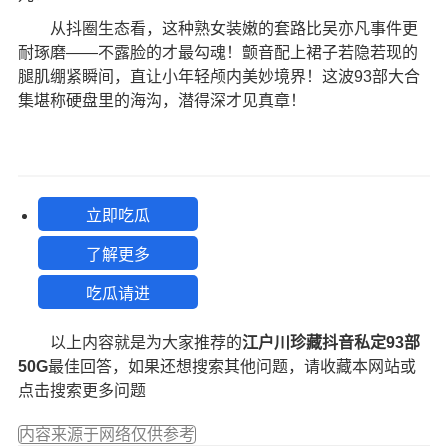
从抖圈生态看，这种熟女装嫩的套路比吴亦凡事件更
耐琢磨——不露脸的才最勾魂！颤音配上裙子若隐若现的
腿肌绷紧瞬间，直让小年轻颅内美妙境界！这波93部大合
集堪称硬盘里的海沟，潜得深才见真章！
立即吃瓜
了解更多
吃瓜请进
以上内容就是为大家推荐的
江户川珍藏抖音私定93部
50G
最佳回答，如果还想搜索其他问题，请收藏本网站或
点击搜索更多问题
内容来源于网络仅供参考