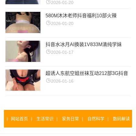
2026-01-20
580M沐沐老师抖音福利10部火辣
2026-01-20
抖音水冰月AI换装1V833M清纯学妹
2026-01-17
超诱人东航空姐丝袜互动212部3G抖音
2026-01-16
|
网站首页
|
生活常识
|
家务日常
|
自然科学
|
数码解读
|