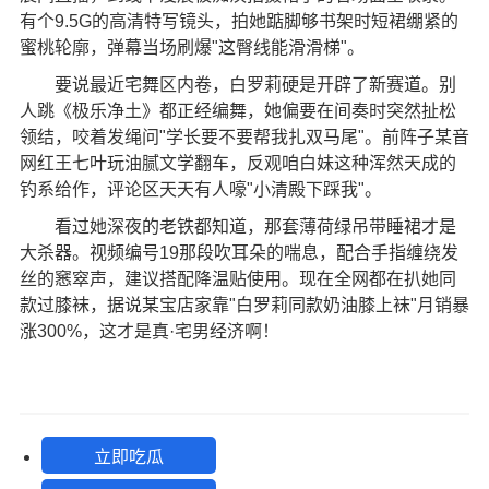
有个9.5G的高清特写镜头，拍她踮脚够书架时短裙绷紧的
蜜桃轮廓，弹幕当场刷爆"这臀线能滑滑梯"。
要说最近宅舞区内卷，白罗莉硬是开辟了新赛道。别
人跳《极乐净土》都正经编舞，她偏要在间奏时突然扯松
领结，咬着发绳问"学长要不要帮我扎双马尾"。前阵子某音
网红王七叶玩油腻文学翻车，反观咱白妹这种浑然天成的
钓系给作，评论区天天有人嚎"小清殿下踩我"。
看过她深夜的老铁都知道，那套薄荷绿吊带睡裙才是
大杀器。视频编号19那段吹耳朵的喘息，配合手指缠绕发
丝的窸窣声，建议搭配降温贴使用。现在全网都在扒她同
款过膝袜，据说某宝店家靠"白罗莉同款奶油膝上袜"月销暴
涨300%，这才是真·宅男经济啊！
立即吃瓜