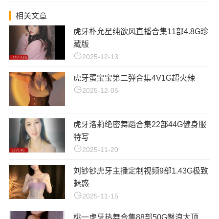
相关文章
虎牙朴允星纯欲风直播合集11部4.8G珍
藏版
2025-12-13
虎牙蛋宝宝第二弹合集4V1G超火辣
2025-12-05
虎牙洛莉绝密舞蹈合集22部44G健身服
特写
2025-11-20
刘钞钞虎牙主播定制视频9部1.43G极致
魅惑
2025-11-15
桃一虎牙热舞合集88部50G臀浪太顶