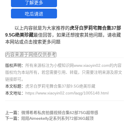
了解更多
吃瓜请进
以上内容就是为大家推荐的
虎牙白罗莉宅舞合集37部
9.5G绝美珍藏
最佳回答，如果还想搜索其他问题，请收藏
本网站或点击搜索更多问题
内容来源于网络仅供参考
版权声明：
所有来源标注为小樱知识网www.xiaoyin02.com的内容
版权均为本站所有，若您需要引用、转载，只需要注明来源及原文
链接即可。
本文标题：
虎牙白罗莉宅舞合集37部9.5G绝美珍藏
本文地址：
https://www.xiaoyin02.com/laqg/1005148.html
上一篇：
微博希希私房拍摄视频合集62部75G超带感
下一篇：
陌陌Aimeekelly足系列系列72部36G超顶