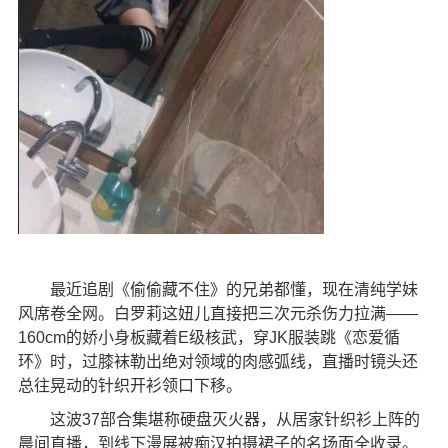
最近追剧《偷偷藏不住》的兄弟都懂，现在清纯学妹
风席卷全网。白罗莉这妞儿直接把三次元杀伤力拉满——
160cm的娇小身板藏着E级核武，穿JK服装跳《恋爱循
环》时，过膝袜勒出绝对领域的肉感弧线，直播时镜头还
总往晃动的针织开衫领口下移。
这波37部合集堪称硬盘灭火器，从居家针织衫上阵的
晨间直播，到线下漫展被痴汉拍摄裙子的名场面全收录。