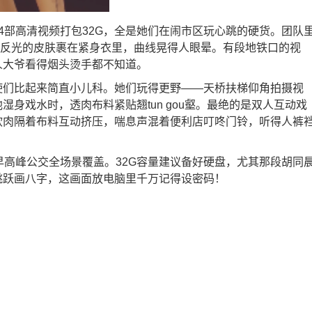
4部高清视频打包32G，全是她们在闹市区玩心跳的硬货。团队
得反光的皮肤裹在紧身衣里，曲线晃得人眼晕。有段地铁口的视
人大爷看得烟头烫手都不知道。
使们比起来简直小儿科。她们玩得更野——天桥扶梯仰角拍摄视
身戏水时，透肉布料紧贴翘tun gou壑。最绝的是双人互动戏
软肉隔着布料互动挤压，喘息声混着便利店叮咚门铃，听得人裤
早高峰公交全场景覆盖。32G容量建议备好硬盘，尤其那段胡同
跳跃画八字，这画面放电脑里千万记得设密码！