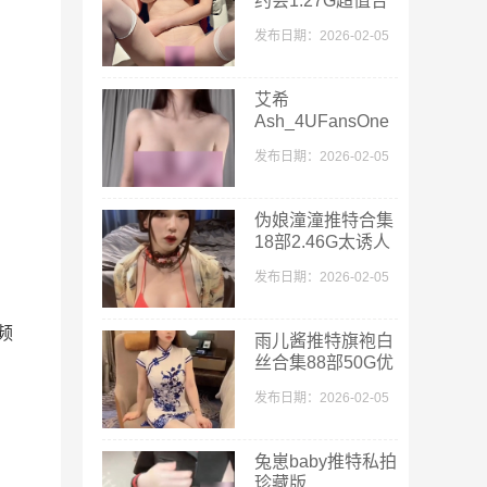
约会1.27G超值合
集
发布日期：2026-02-05
艾希
Ash_4UFansOne
合集122部11G优
发布日期：2026-02-05
质
伪娘潼潼推特合集
18部2.46G太诱人
发布日期：2026-02-05
频
雨儿酱推特旗袍白
丝合集88部50G优
质丰腴
发布日期：2026-02-05
兔崽baby推特私拍
珍藏版