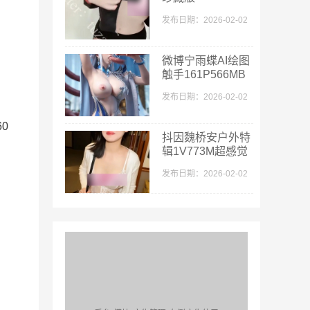
40v+56p447m粉
发布日期：2026-02-02
嫩天花板
微博宁雨蝶AI绘图
触手161P566MB
汁液四溅
发布日期：2026-02-02
0
抖因魏桥安户外特
辑1V773M超感觉
发布日期：2026-02-02