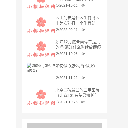
2021-10-11
入土为安是什么生肖《入
土为安》打一个生肖动
物，词语解释
2022-09-16
浙江12月底全面停工是真
的吗(浙江什么时候放假停
工)
2021-10-08
如何做t(t怎么把p做哭)
2021-11-25
北京口碑最差的三甲医院
（北京301医院最擅长什
么）
2021-10-28