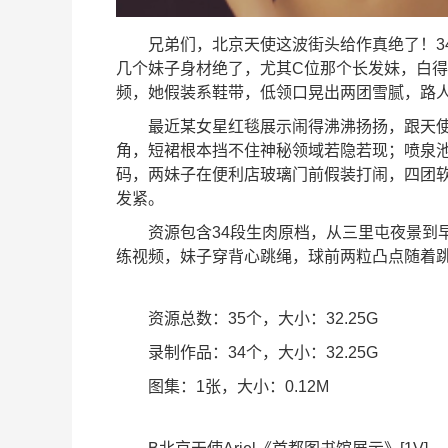
兄弟们，北京天使这波街头给作真绝了！3
几个妹子身材绝了，尤其C位那个长发妹，白
频，她假装系鞋带，低领口晃出两团雪腻，路
最近某女星红毯展示闹得沸沸扬扬，跟天
角，短裙根本挡不住神秘领域若隐若现；喷泉池湿
码，两妹子在便利店玻璃门前假装打闹，四团
发紧。
资源包含34段生肉原档，从三里屯夜景到
练视频，妹子穿背心跳绳，球前两粒凸点随着
资源总数：35个，大小：32.25G
录制作品：34个，大小：32.25G
图集：1张，大小：0.12M