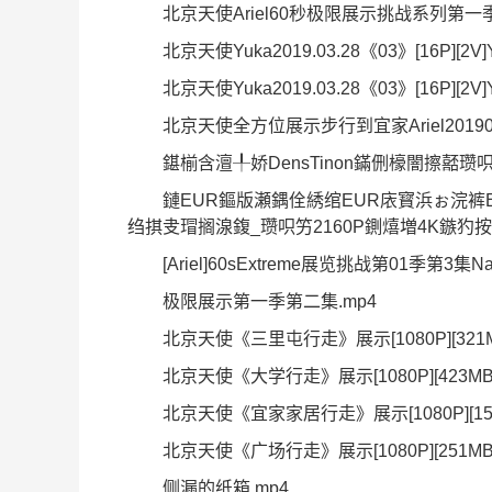
北京天使Ariel60秒极限展示挑战系列第一季第一集2
北京天使Yuka2019.03.28《03》[16P][2V]Yu
北京天使Yuka2019.03.28《03》[16P][2V]Yu
北京天使全方位展示步行到宜家Ariel20190
鍖椾含澶╀娇DensTinon鏋侀檺闇擦嚭瓒呮竻瑙
鏈EUR鏂版瀬鍝佺綉绾EUR庡寳浜ぉ浣裤EU
绉掑叏瑁搁湶鍑_瓒呮竻2160P鍘熺増4K鏃犳按鍗
[Ariel]60sExtreme展览挑战第01季第3集Nak
极限展示第一季第二集.mp4
北京天使《三里屯行走》展示[1080P][321MB
北京天使《大学行走》展示[1080P][423MB][
北京天使《宜家家居行走》展示[1080P][158M
北京天使《广场行走》展示[1080P][251MB][
侧漏的纸箱.mp4