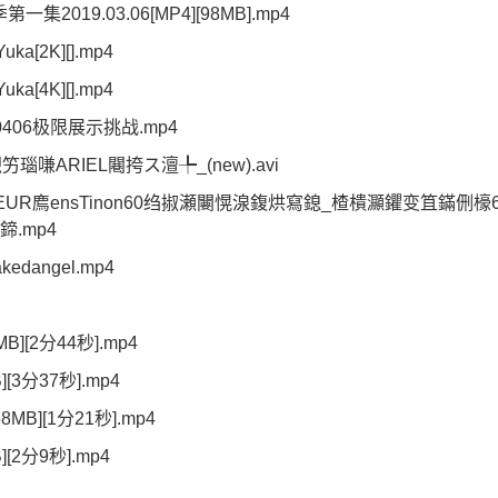
019.03.06[MP4][98MB].mp4
ka[2K][].mp4
ka[4K][].mp4
406极限展示挑战.mp4
嗛ARIEL闀挎ス澶╄_(new).avi
R廌ensTinon60绉掓瀬闄愰湶鍑烘寫鎴_楂樻灦鑺变笡鏋侀檺6
.mp4
edangel.mp4
][2分44秒].mp4
3分37秒].mp4
B][1分21秒].mp4
2分9秒].mp4