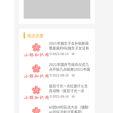
热点文章
2021年独生子女补贴新政
策是真的吗(独生子女证有
有效期吗)
2021-08-13
2021年国庆节阅兵仪式几
点开始几点结束(2021年国
庆节还有阅兵吗)
2021-09-16
鼠目寸光一点红是什么生
肖动物（鼠目寸光一点
红）指什么生肖，紧密
2022-09-16
k0到k9的玩法大全（强制
gc的玩法和注意事项）