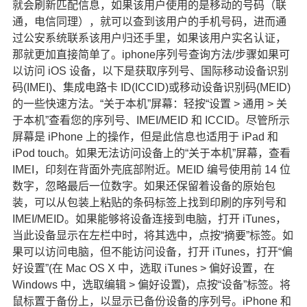
就会刷新匹配信息，如果该用户使用的是移动的号码（联
通，电信同理），就可以查到该用户的手机号码，进而通
过公安系统联系该用户归还手里，如果该用户实名认证，
那就更加直接简单了。iphone序列号查询方法/步骤如果可
以访问 iOS 设备，以下是获取序列号、国际移动设备识别
码(IMEI)、集成电路卡 ID(ICCID)或移动设备识别码(MEID)
的一些快速方法。“关于本机”屏幕：轻按“设置 > 通用 > 关
于本机”查看您的序列号、IMEI/MEID 和 ICCID。尽管所示
屏幕是 iPhone 上的操作，但是此信息也适用于 iPad 和
iPod touch。如果无法访问设备上的“关于本机”屏幕，查看
IMEI，印刻在背面外壳底部附近。MEID 编号使用前 14 位
数字，忽略最后一位数字。如果还保留着设备的原始包
装，可以从包装上粘贴的条码标签上找到印刷的序列号和
IMEI/MEID。如果能够将设备连接到电脑，打开 iTunes，
当此设备显示在左栏中时，将其选中，点按“摘要”标签。如
果可以访问电脑，但不能访问设备，打开 iTunes，打开“偏
好设置”(在 Mac OS X 中，选取 iTunes > 偏好设置，在
Windows 中，选取编辑 > 偏好设置)，点按“设备”标签。将
鼠标置于备份上，以显示已备份设备的序列号。iPhone 和